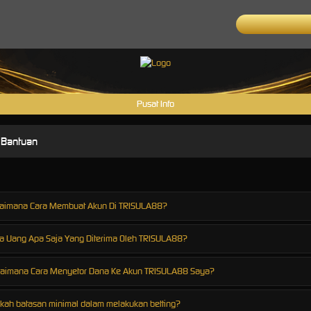
Pusat Info
 Bantuan
gaimana Cara Membuat Akun Di TRISULA88?
a Uang Apa Saja Yang Diterima Oleh TRISULA88?
gaimana Cara Menyetor Dana Ke Akun TRISULA88 Saya?
kah batasan minimal dalam melakukan betting?