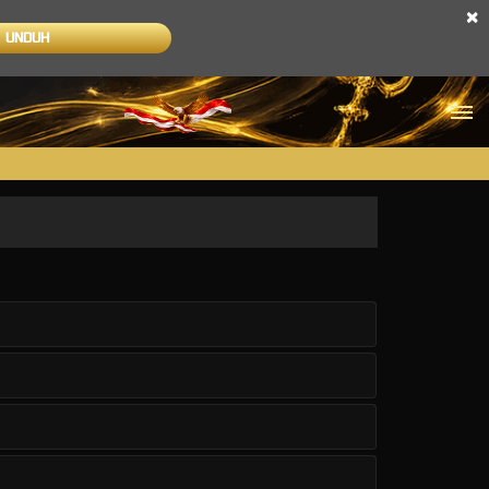
×
UNDUH