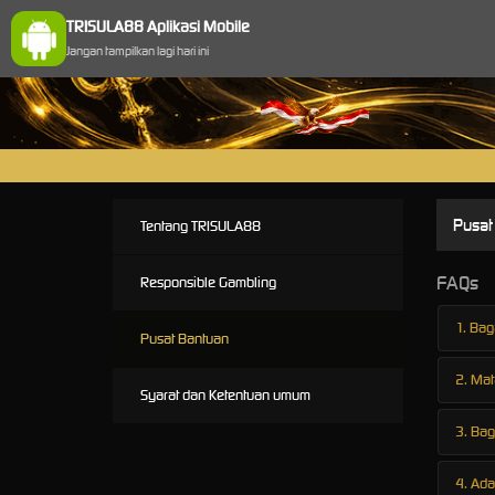
TRISULA88 Aplikasi Mobile
Jangan tampilkan lagi hari ini
Pusat
Tentang TRISULA88
FAQs
Responsible Gambling
1. Ba
Pusat Bantuan
2. Mat
Syarat dan Ketentuan umum
3. Ba
4. Ada