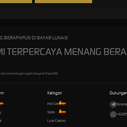
NG BERAPAPUN DI BAYAR LUNAS!
SMI TERPERCAYA MENANG BER
i, dan kemenangan nyata hanya di Trisula 88.
orm
Kategori
Dukunga
si
Hot Games
Kirana
y
Slots
+628
l
Live Casino