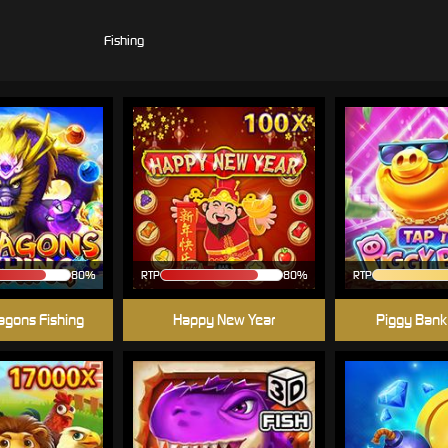
Fishing
80%
RTP
80%
RTP
agons Fishing
Happy New Year
Piggy Bank