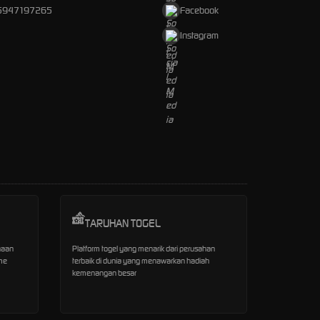
5947197265
Facebook
Instagram
TARUHAN TOGEL
haan
Platform togel yang menarik dari perusahan
ame
terbaik di dunia yang menawarkan hadiah
kemenangan besar