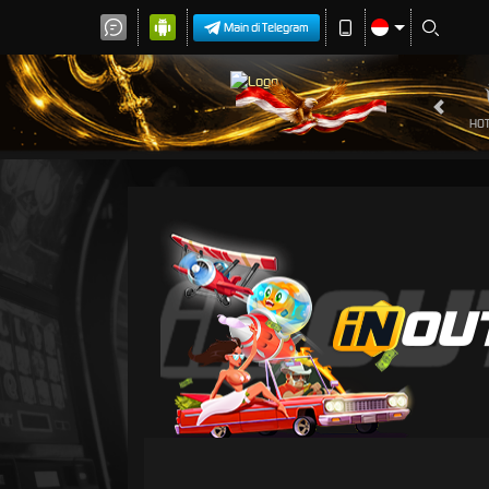
Main di Telegram
HO