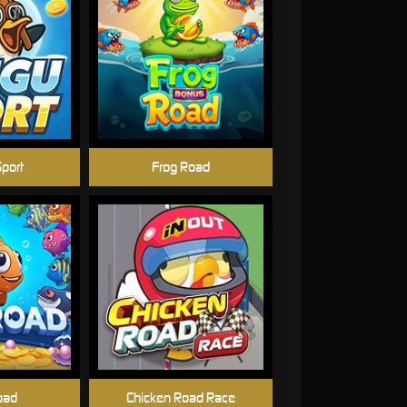
port
Frog Road
oad
Chicken Road Race