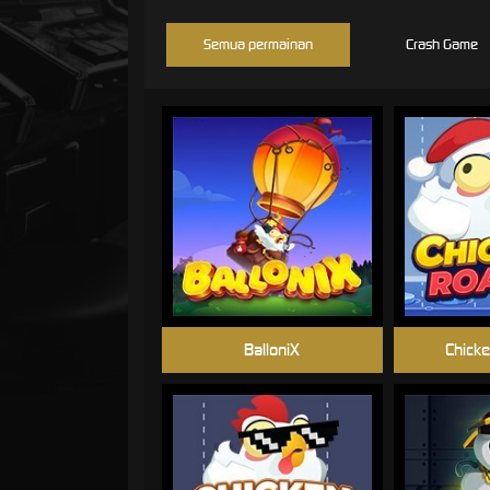
Semua permainan
Crash Game
BalloniX
Chicke