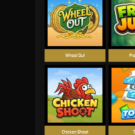
Wheel Out
Fr
Chicken Shoot