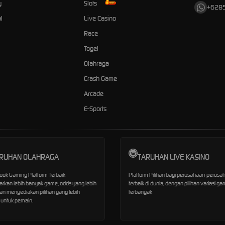
y
Slots
+628
l
Live Casino
Race
Togel
Olahraga
Crash Game
Arcade
E-Sports
RUHAN OLAHRAGA
TARUHAN LIVE KASINO
ook Gaming Platform Terbaik
Platform Pilihan bagi perusahaan-perusa
kan lebih banyak game, odds yang lebih
terbaik di dunia, dengan pilihan variasi g
 dan menyediakan pilihan yang lebih
terbanyak
untuk pemain.