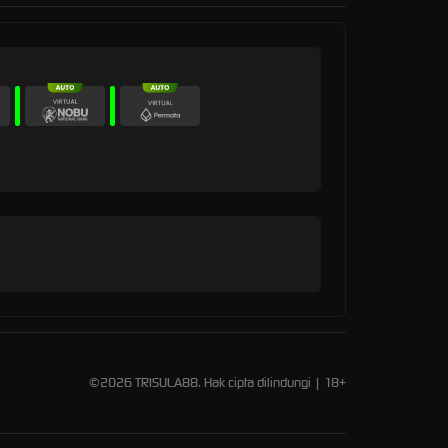
©2026 TRISULA88. Hak cipta dilindungi | 18+