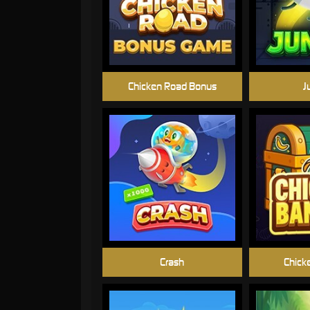
Chicken Road Bonus
J
Crash
Chick