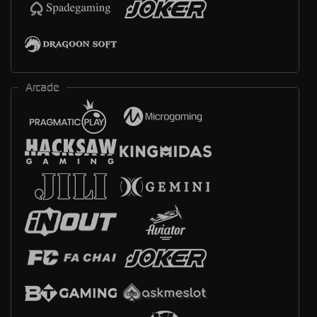
Arcade