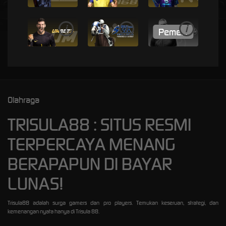
i
i
i
Olahraga
TRISULA88 : SITUS RESMI
TERPERCAYA MENANG
BERAPAPUN DI BAYAR
LUNAS!
Trisula88 adalah surga gamers dan pro players. Temukan keseruan, strategi, dan
kemenangan nyata hanya di Trisula 88.