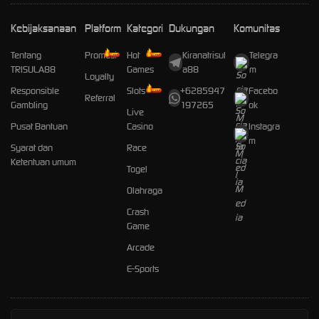
Kebijaksanaan
Platform
Kategori
Dukungan
Komunitas
Tentang
Promosi
Hot
Kiranatrisul
Telegra
TRISULA88
Games
a88
m
Loyalty
Responsible
Slots
+6285947
Facebo
Referral
Gambling
197265
ok
Live
Pusat Bantuan
Casino
Instagra
m
Syarat dan
Race
Ketentuan umum
Togel
Olahraga
Crash
Game
Arcade
E-Sports