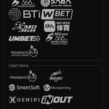
Crash Game