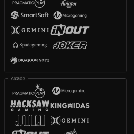
Arcade