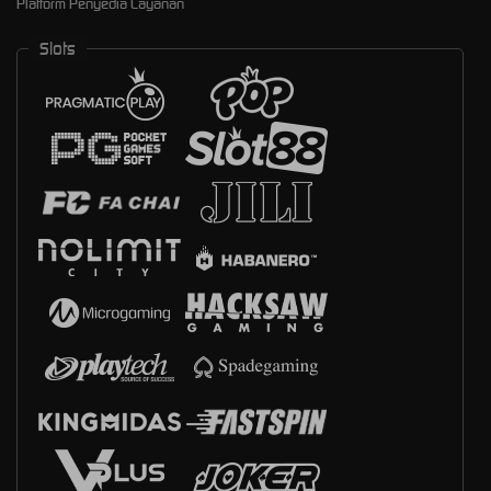
Platform Penyedia Layanan
Slots